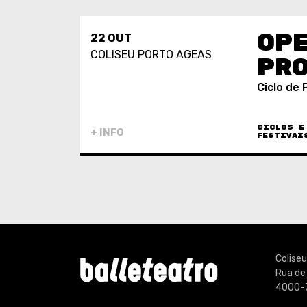
OPE
22 OUT
COLISEU PORTO AGEAS
PRO
Ciclo de
CICLOS E
+ INFO
FESTIVAI
Colise
Rua de
4000-