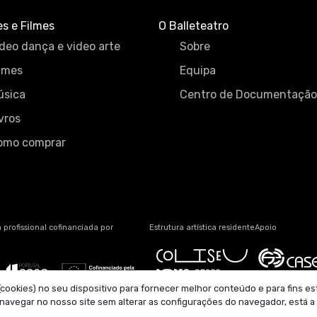
es e Filmes
O Balleteatro
deo dança e video arte
Sobre
lmes
Equipa
úsica
Centro de Documentação
vros
omo comprar
 profissional cofinanciada por
Estrutura artística residente
Apoio
okies) no seu dispositivo para fornecer melhor conteúdo e para fins esta
 navegar no nosso site sem alterar as configurações do navegador, está 