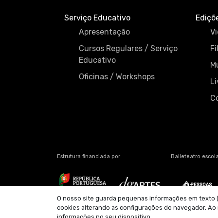
Serviço Educativo
Ediçõ
Apresentação
Vi
Cursos Regulares / Serviço
Fi
Educativo
M
Oficinas / Workshops
Li
C
Estrutura financiada por
Balleteatro escola
O nosso site guarda pequenas informações em texto (co
cookies alterando as configurações do navegador. Ao
informações no seu dispositivo.