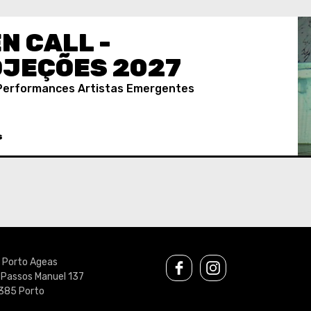
N CALL -
JEÇÕES 2027
 Performances Artistas Emergentes
S
u Porto Ageas
 Passos Manuel 137
385 Porto