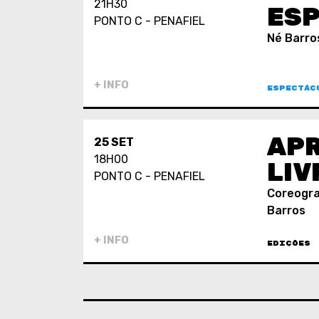
21H30
ES
PONTO C - PENAFIEL
Né Barro
+ INFO
ESPECTÁC
AP
25 SET
18H00
LIV
PONTO C - PENAFIEL
Coreograf
Barros
+ INFO
EDIÇÕES