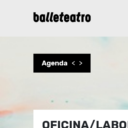
Agenda
<
>
OFICINA/LABO