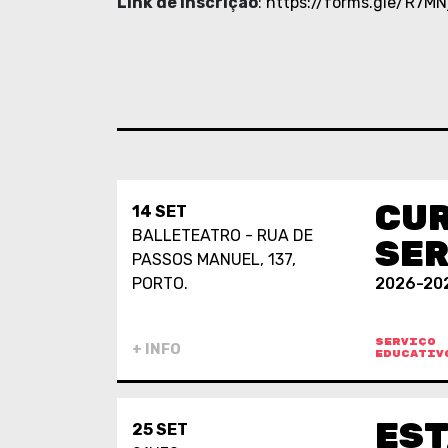
Link de inscrição
:
https://forms.gle/R7M
CUR
14 SET
BALLETEATRO - RUA DE
SER
PASSOS MANUEL, 137,
PORTO.
2026-20
SERVIÇO
+ INFO
EDUCATIV
EST
25 SET