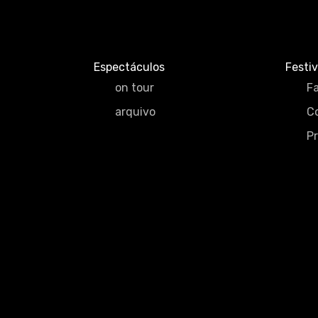
Espectáculos
Festiv
on tour
Fa
arquivo
C
P