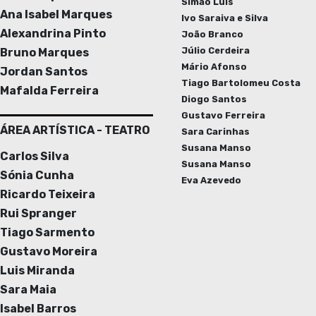
Simão Luís
Ana Isabel Marques
Ivo Saraiva e Silva
Alexandrina Pinto
João Branco
Júlio Cerdeira
Bruno Marques
Mário Afonso
Jordan Santos
Tiago Bartolomeu Costa
Mafalda Ferreira
Diogo Santos
Gustavo Ferreira
ÁREA ARTÍSTICA - TEATRO
Sara Carinhas
Susana Manso
Carlos Silva
Susana Manso
Sónia Cunha
Eva Azevedo
Ricardo Teixeira
Rui Spranger
Tiago Sarmento
Gustavo Moreira
Luis Miranda
Sara Maia
Isabel Barros