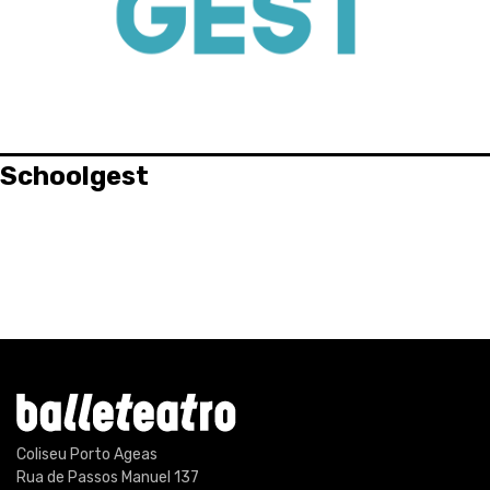
Schoolgest
Coliseu Porto Ageas
Rua de Passos Manuel 137