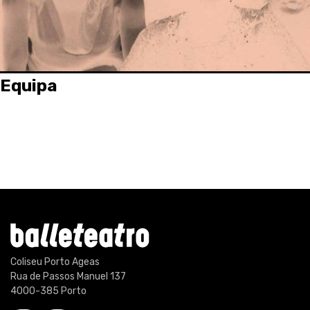
Equipa
Coliseu Porto Ageas
Rua de Passos Manuel 137
4000-385 Porto