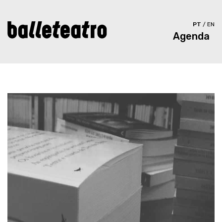
PT
/
EN
Agenda