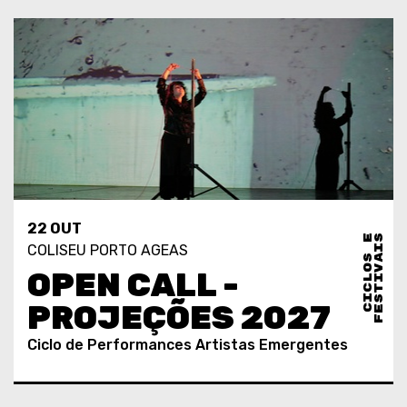
22 OUT
C
I
C
L
O
S
E
F
E
S
T
I
V
A
I
S
COLISEU PORTO AGEAS
OPEN CALL -
PROJEÇÕES 2027
Ciclo de Performances Artistas Emergentes