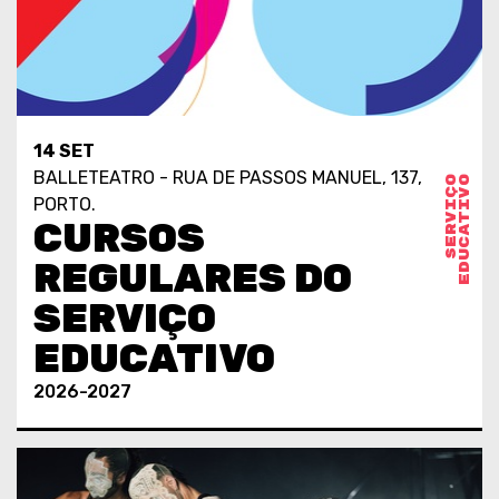
14 SET
BALLETEATRO - RUA DE PASSOS MANUEL, 137,
S
E
R
V
I
Ç
O
E
D
U
C
A
T
I
V
O
PORTO.
CURSOS
REGULARES DO
SERVIÇO
EDUCATIVO
2026-2027