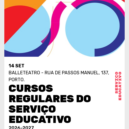
14 SET
BALLETEATRO - RUA DE PASSOS MANUEL, 137,
S
E
R
V
I
Ç
O
E
D
U
C
A
T
I
V
O
PORTO.
CURSOS
REGULARES DO
SERVIÇO
EDUCATIVO
2026-2027