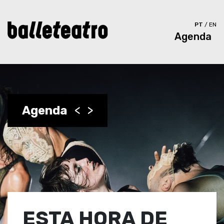
PT
/
EN
Agenda
Agenda
<
>
ESTA HORA DE