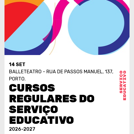
14 SET
BALLETEATRO - RUA DE PASSOS MANUEL, 137,
S
E
R
V
I
Ç
O
E
D
U
C
A
T
I
V
O
PORTO.
CURSOS
REGULARES DO
SERVIÇO
EDUCATIVO
2026-2027