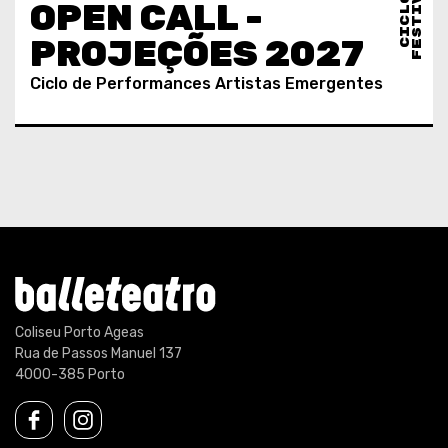
C
I
C
L
O
S
E
F
E
S
T
I
V
A
I
S
OPEN CALL -
PROJEÇÕES 2027
Ciclo de Performances Artistas Emergentes
Coliseu Porto Ageas
Rua de Passos Manuel 137
4000-385 Porto