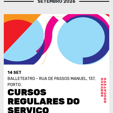
SETEMBRO 2026
14 SET
BALLETEATRO - RUA DE PASSOS MANUEL, 137,
S
E
R
V
I
Ç
O
E
D
U
C
A
T
I
V
O
PORTO.
CURSOS
REGULARES DO
SERVIÇO