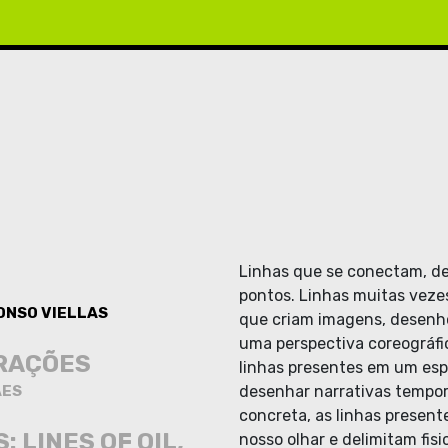
Linhas que se conectam, d
pontos. Linhas muitas vezes
ONSO VIELLAS
que criam imagens, desenhos
uma perspectiva coreográfic
RAÇÕES
linhas presentes em um esp
AES
desenhar narrativas tempor
concreta, as linhas presen
 LINES OF OIL,
nosso olhar e delimitam fis