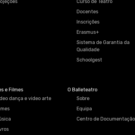
rojeções
Curso de Teatro
Docentes
Inscrições
Erasmus+
Sistema de Garantia da
Qualidade
Schoolgest
es e Filmes
O Balleteatro
deo dança e video arte
Sobre
lmes
Equipa
úsica
Centro de Documentação
vros