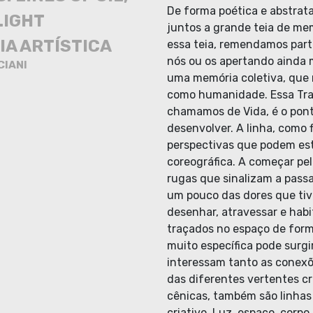
De forma poética e abstrat
LIGHT
juntos a grande teia de m
IA ARTÍSTICA
essa teia, remendamos par
nós ou os apertando ainda m
CIANI
uma memória coletiva, que 
como humanidade. Essa Tra
chamamos de Vida, é o pont
desenvolver. A linha, como 
perspectivas que podem es
coreográfica. A começar pel
rugas que sinalizam a pass
um pouco das dores que tiv
desenhar, atravessar e hab
traçados no espaço de for
muito específica pode surgi
interessam tanto as conexõ
das diferentes vertentes cr
cênicas, também são linhas
criativo. Luz, espaço, corpo