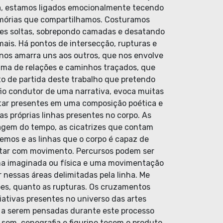
a, estamos ligados emocionalmente tecendo
emórias que compartilhamos. Costuramos
tes soltas, sobrepondo camadas e desatando
ais. Há pontos de intersecção, rupturas e
nos amarra uns aos outros, que nos envolve
ma de relações e caminhos traçados, que
o de partida deste trabalho que pretendo
fio condutor de uma narrativa, evoca muitas
tar presentes em uma composição poética e
as próprias linhas presentes no corpo. As
agem do tempo, as cicatrizes que contam
emos e as linhas que o corpo é capaz de
itar com movimento. Percursos podem ser
ma imaginada ou física e uma movimentação
r nessas áreas delimitadas pela linha. Me
es, quanto as rupturas. Os cruzamentos
iativas presentes no universo das artes
 a serem pensadas durante este processo
, som, cenografia e figurino tecem o produto