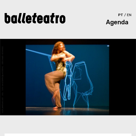
PT
/
EN
Agenda